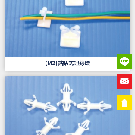
(M2)黏貼式鈕線環