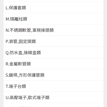
L.保護套類
M.隔離柱類
N.不銹鋼軟管,軍規接頭類
P.浪管,固定頭類
Q.防水盒,接線盒類
R.金屬軟管類
S.鏈條,方形保護管類
T.端子台類
U.高壓端子,歐式端子類