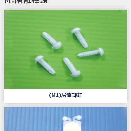
(M1)尼龍鉚釘