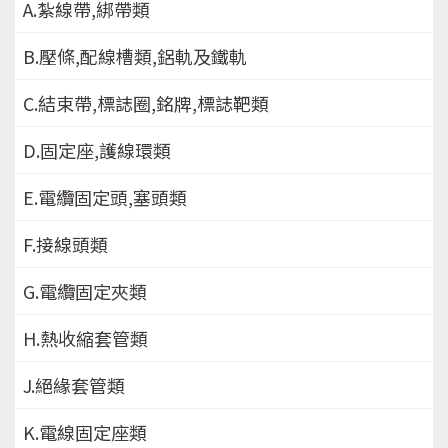
A.紮線帶,綁帶類
B.壓條,配線槽類,鋁軌及鐵軌
C.結束帶,標誌圈,銘牌,標誌靶類
D.固定座,護線環類
E.電纜固定頭,塞頭類
F.接線頭類
G.電纜固定夾類
H.熱收縮套管類
J.絕緣套管類
K.電線固定座類