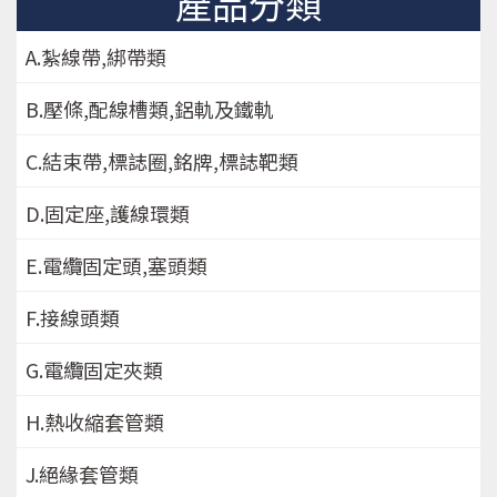
產品分類
A.紮線帶,綁帶類
B.壓條,配線槽類,鋁軌及鐵軌
C.結束帶,標誌圈,銘牌,標誌靶類
D.固定座,護線環類
E.電纜固定頭,塞頭類
F.接線頭類
G.電纜固定夾類
H.熱收縮套管類
J.絕緣套管類