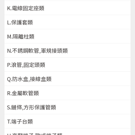
K.電線固定座類
L.保護套類
M.隔離柱類
N.不銹鋼軟管,軍規接頭類
P.浪管,固定頭類
Q.防水盒,接線盒類
R.金屬軟管類
S.鏈條,方形保護管類
T.端子台類