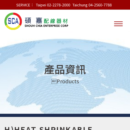
SERVICE：
Taipei 02-2278-2000
Taichung 04-2560-7788
產品資訊
Products
H)HEAT SHRINKABLE