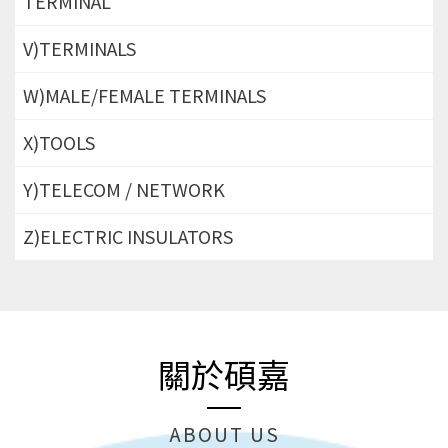
TERMINAL
V)TERMINALS
W)MALE/FEMALE TERMINALS
X)TOOLS
Y)TELECOM / NETWORK
Z)ELECTRIC INSULATORS
關於碩嘉
ABOUT US