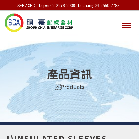
SERVICE：
Taipei 02-2278-2000
Taichung 04-2560-7788
產品資訊
Products
J)INSULATED SLEEVES