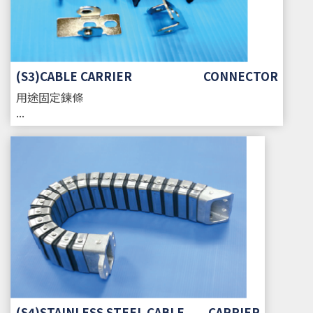
(S3)CABLE CARRIER CONNECTOR
用途
固定鍊條
...
(S4)STAINLESS STEEL CABLE CARRIER