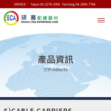
SERVICE：
Taipei 02-2278-2000
Taichung 04-2560-7788
產品資訊
Products
S)CABLE CARRIERS