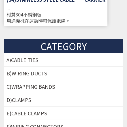
...
材質
304不銹鋼板
用途
機械在運動時可保護電線。
CATEGORY
A)CABLE TIES
B)WIRING DUCTS
C)WRAPPING BANDS
D)CLAMPS
E)CABLE CLAMPS
F)WIRING CONNECTORS